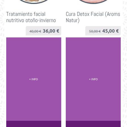
Tratamiento facial
Cura Detox Facial (Aroms
nutritivo otoño-invierno
Natur)
36,00
€
45,00
€
El
El
El
El
40,00
€
50,00
€
precio
precio
precio
precio
original
actual
original
actual
era:
es:
era:
es:
40,00 €.
40,00 €.
50,00 €.
50,00 €.
+ INFO
+ INFO