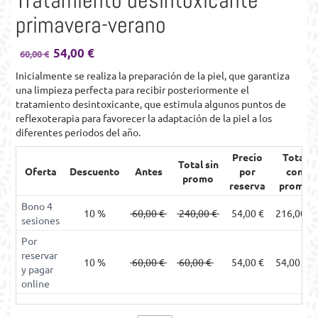
Tratamiento desintoxicante
primavera-verano
54,00
€
El
El
60,00
€
precio
precio
Inicialmente se realiza la preparación de la piel, que garantiza
original
actual
una limpieza perfecta para recibir posteriormente el
era:
es:
tratamiento desintoxicante, que estimula algunos puntos de
60,00 €.
60,00 €.
reflexoterapia para favorecer la adaptación de la piel a los
diferentes periodos del año.
Precio
Total
Total sin
Oferta
Descuento
Antes
por
con
promo
reserva
promo
Bono 4
10 %
60,00
€
240,00
€
54,00
€
216,00
€
sesiones
Por
reservar
10 %
60,00
€
60,00
€
54,00
€
54,00
€
y pagar
online