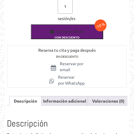
Tratamiento
desintoxicante
primavera-
sesión/es
verano
cantidad
Comprar ahora
CON DESCUENTO
Reserva tu cita y paga después
SIN DESCUENTO
Reservar por
email
Reservar
por WhatsApp
Descripción
Información adicional
Valoraciones (0)
Descripción